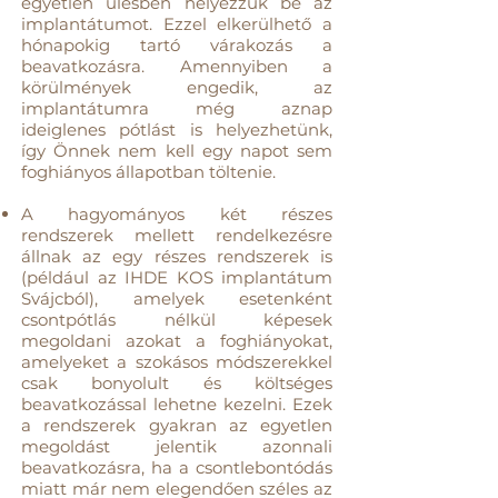
egyetlen ülésben helyezzük be az
implantátumot. Ezzel elkerülhető a
hónapokig tartó várakozás a
beavatkozásra. Amennyiben a
körülmények engedik, az
implantátumra még aznap
ideiglenes pótlást is helyezhetünk,
így Önnek nem kell egy napot sem
foghiányos állapotban töltenie.
A hagyományos két részes
rendszerek mellett rendelkezésre
állnak az egy részes rendszerek is
(például az IHDE KOS implantátum
Svájcból), amelyek esetenként
csontpótlás nélkül képesek
megoldani azokat a foghiányokat,
amelyeket a szokásos módszerekkel
csak bonyolult és költséges
beavatkozással lehetne kezelni. Ezek
a rendszerek gyakran az egyetlen
megoldást jelentik azonnali
beavatkozásra, ha a csontlebontódás
miatt már nem elegendően széles az