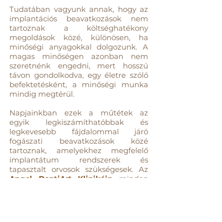
Tudatában vagyunk annak, hogy az
implantációs beavatkozások nem
tartoznak a költséghatékony
megoldások közé, különösen, ha
minőségi anyagokkal dolgozunk. A
magas minőségen azonban nem
szeretnénk engedni, mert hosszú
távon gondolkodva, egy életre szóló
befektetésként, a minőségi munka
mindig megtérül.
Napjainkban ezek a műtétek az
egyik legkiszámíthatóbbak és
legkevesebb fájdalommal járó
fogászati beavatkozások közé
tartoznak, amelyekhez megfelelő
implantátum rendszerek és
tapasztalt orvosok szükségesek. Az
Angel DentiArt
Klinikáin
minden
feltétel adott ahhoz, hogy biztos
kezekben érezze magát.
Szeretettel várjuk egy személyes