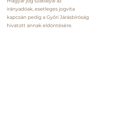
magyar jog szabályai az
irányadóak, esetleges jogvita
kapcsán pedig a Győri Járásbíróság
hivatott annak eldöntésére.