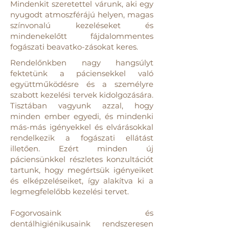
Mindenkit szeretettel várunk, aki egy
nyugodt atmoszférájú helyen, magas
színvonalú kezeléseket és
mindenekelőtt fájdalommentes
fogászati beavatko-zásokat keres.
Rendelőnkben nagy hangsúlyt
fektetünk a páciensekkel való
együttműködésre és a személyre
szabott kezelési tervek kidolgozására.
Tisztában vagyunk azzal, hogy
minden ember egyedi, és mindenki
más-más igényekkel és elvárásokkal
rendelkezik a fogászati ellátást
illetően. Ezért minden új
páciensünkkel részletes konzultációt
tartunk, hogy megértsük igényeiket
és elképzeléseiket, így alakítva ki a
legmegfelelőbb kezelési tervet.
Fogorvosaink és
dentálhigiénikusaink rendszeresen