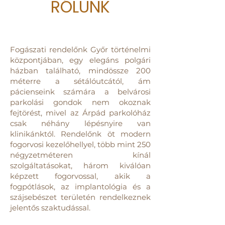
RÓLUNK
Fogászati rendelőnk Győr történelmi
központjában, egy elegáns polgári
házban található, mindössze 200
méterre a sétálóutcától, ám
pácienseink számára a belvárosi
parkolási gondok nem okoznak
fejtörést, mivel az Árpád parkolóház
csak néhány lépésnyire van
klinikánktól. Rendelőnk öt modern
fogorvosi kezelőhellyel, több mint 250
négyzetméteren kínál
szolgáltatásokat, három kiválóan
képzett fogorvossal, akik a
fogpótlások, az implantológia és a
szájsebészet területén rendelkeznek
jelentős szaktudással.