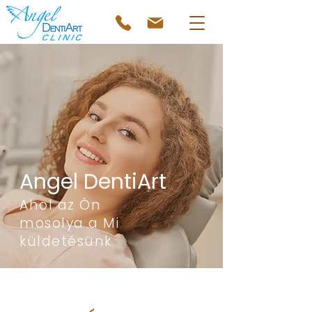
Angel DentiArt
Ahol az Ön
mosolya a Mi
küldetésünk